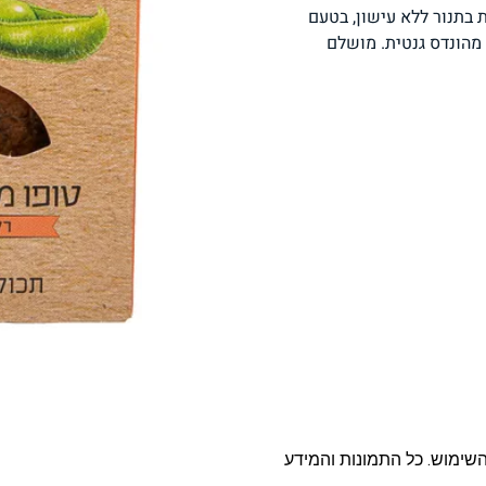
 בתנור ללא עישון, בטעם
פסטה, אטריות וקטניות
תבשילים ומרקים
מזווה
מהונדס גנטית. מושלם
מבצעים
ללא גלוטן
עשיר בחלב
אפייה טבעונית
שניצל ונאגטס שכולנו
KETO
אוהבים
השימוש. כל התמונות והמידע