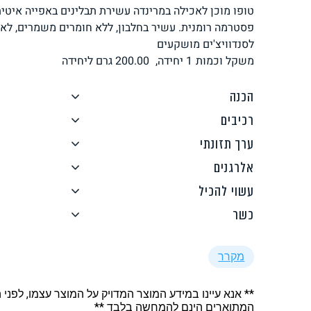
טופו מוכן לאכילה במרינדה עשירת תבלינים באפייה איטית
לחם, עוגות, מאפים
גלידות טבעוניות
פסטרמה רומנית. עשיר בחלבון, ללא חומרים משמרים, לא 
לסנדוויצ'ים מושקעים
משקל וכמות
1 יחידה,
200.00
גרם ליחידה
הכנה
רכיבים
ממרחים ורטבים
גיפט קארד
ערך תזונתי
אלרגנים
עשוי להכיל
כשר
איטלקי
אסייתי
מקרר
** אנא עיינו במידע המוצר המדויק על המוצר עצמו, לפני 
המתוארים הינם להמחשה בלבד **