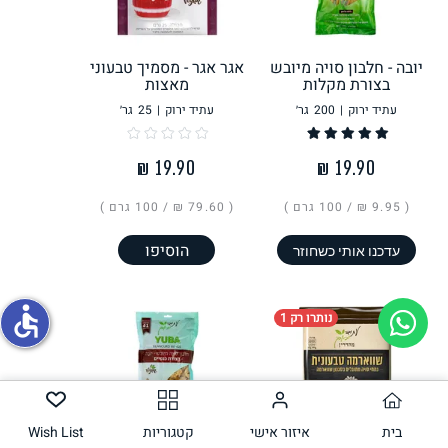
תחליפי ביצה
יובה - חלבון סויה מיובש
אגר אגר - מסמיך טבעוני
בצורת מקלות
מאצות
עתיד ירוק
|
200
גר׳
עתיד ירוק
|
25
גר׳
( ‏9.95 ₪ /
100 גרם
)
( ‏79.60 ₪ /
100 גרם
)
הוסיפו
גבינות טבעוניות
עדכנו אותי כשחוזר
accessible
נותרו רק 1
בית
איזור אישי
קטגוריות
Wish List