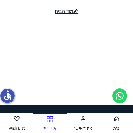
לעמוד הבית
תחליפי ביצה
גבינות טבעוניות
accessible
גלידות טבעוניות
קטגוריות
בית
איזור אישי
Wish List