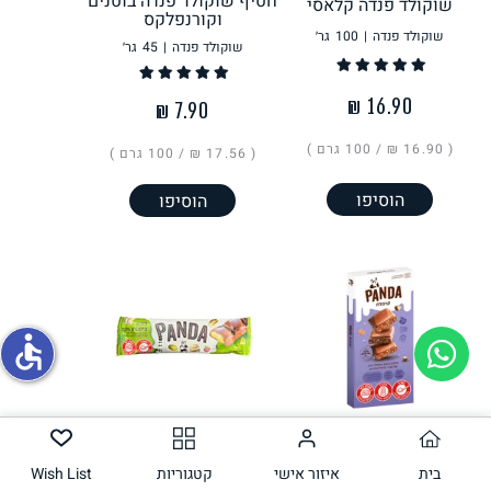
חטיף שוקולד פנדה בוטנים
שוקולד פנדה קלאסי
וקורנפלקס
שוקולד פנדה
|
100
גר׳
שוקולד פנדה
|
45
גר׳
תחליפי ביצה
( ‏16.90 ₪ /
100 גרם
)
( ‏17.56 ₪ /
100 גרם
)
הוסיפו
הוסיפו
גבינות טבעוניות
accessible
חטיף שוקלד פנדה פיסטוק
שוקולד פנדה קרמלח
וחלווה
בית
איזור אישי
קטגוריות
Wish List
שוקולד פנדה
|
100
גר׳
שוקולד פנדה
|
45
גר׳