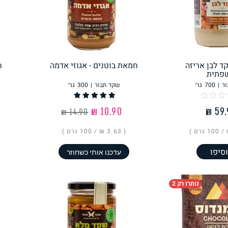
פסטה, אטריות וקטניות
תבשילים ומרקים
מזווה
 לבן אריזה
חמאת בוטנים - אגוזי אדמה
ח
פתית
ר
|
700
גר׳
שקד תבור
|
300
גר׳
מבצעים
ללא גלוטן
עשיר בחלב
‏10.90 ₪
100 גרם
)
( ‏3.63 ₪ /
100 גרם
)
סיפו
עדכנו אותי כשחוזר
נותרו רק 2
אפייה טבעונית
שניצל ונאגטס שכולנו
KETO
אוהבים