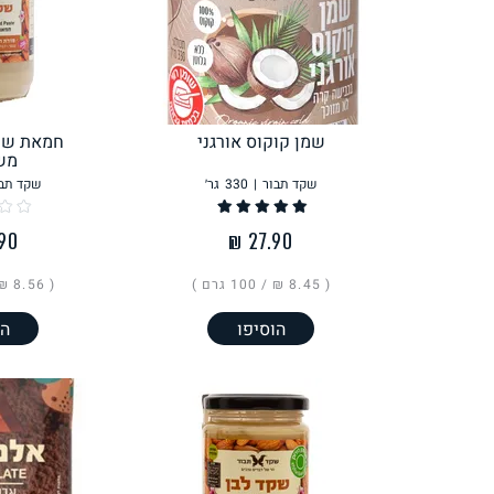
לחם, עוגות, מאפים
גלידות טבעוניות
שמן קוקוס אורגני
חמאת שקד
מש
שקד תבור
|
330
גר׳
שקד תבו
ממרחים ורטבים
גיפט קארד
( ‏8.45 ₪ /
100 גרם
)
( ‏8.56 ₪ /
הוסיפו
הו
איטלקי
אסייתי