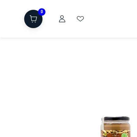
0
ת
שוקולד, חטיפים, חלבון