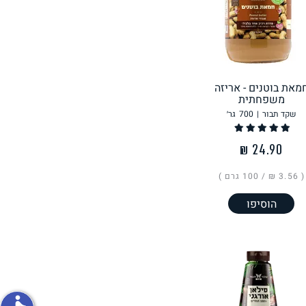
פירות וירקות
מאת בוטנים - אריזה
משפחתית
שקד תבור
|
700
גר׳
ון
על האש
( ‏3.56 ₪ /
100 גרם
)
הוסיפו