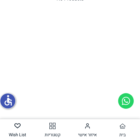
תחליפי ביצה
גבינות טבעוניות
accessible
בית
איזור אישי
קטגוריות
Wish List