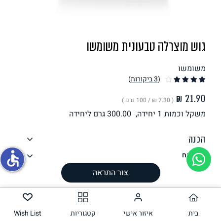
תחליפי ביצה
גוש מוצרלה טבעונית משומשו
משומשו
(3
ביקורות
)
( ‏7.30 ₪ /
100 גרם
)
משקל וכמות
1 יחידה,
300.00
גרם ליחידה
גבינות טבעוניות
הכנה
accessible
רכיבים
ערך תזונתי
צור התראה
אלרגנים
עשוי להכיל
בית
איזור אישי
קטגוריות
Wish List