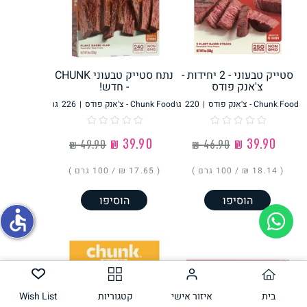
תחליפי ביצה
סטייק טבעוני - 2 יחידות -
נתח סטייק טבעוני CHUNK
צ'אנק פודס
- חדש!
Chunk Foods - צ'אנק פודס
|
220
גר׳
Chunk Foods - צ'אנק פודס
|
226
גר׳
‏39.90 ₪
‏39.90 ₪
( ‏18.14 ₪ /
100 גרם
)
( ‏17.65 ₪ /
100 גרם
)
גבינות טבעוניות
הוסיפו
הוסיפו
accessible
בית
איזור אישי
קטגוריות
Wish List