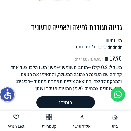
תחליפי ביצה
גבינה מגורדת לפיצה ולאפייה טבעונית
משומשו
(2
ביקורות
)
( ‏9.95 ₪ /
100 גרם
)
משקל: 0.2 קילו↵מותג: משומשו↵משו משו הלכו צעד אחד
גבינות טבעוניות
קדימה עם הגבינה הצהובה המעולה, והתאימו את הטעם
והמרקם לפיצה. התוצאה צ’יזית ונמתחת מתמיד↵רכיבים:
מים, שמנים צמחיים (שמן חמניות מזוכך ושמן
accessible
משקל וכמות
1 יחידה,
200.00
גרם ליחידה
הוסיפו
הכנה
רכיבים
בית
איזור אישי
קטגוריות
Wish List
ערך תזונתי