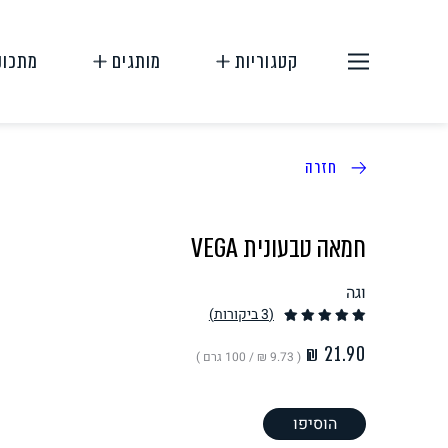
קטגוריות
מותגים
מתכונ
חזרה
חמאה טבעונית VEGA
וגה
תחליפי בשר
תחליפי ביצה
(3
ביקורות
)
( ‏9.73 ₪ /
100 גרם
)
הוסיפו