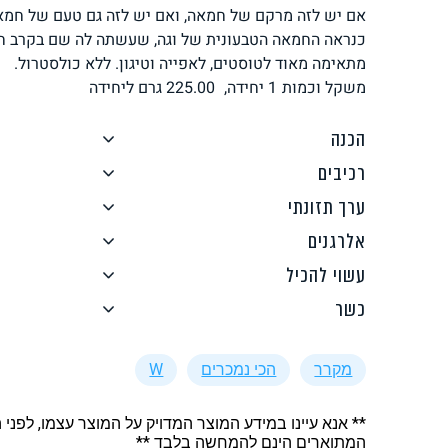
אם יש לזה מרקם של חמאה, ואם יש לזה גם טעם של חמאה
לחם, עוגות, מאפים
גלידות טבעוניות
כנראה החמאה הטבעונית של וגה, שעשתה לה שם בקרב חוב
מתאימה מאוד לטוסטים, לאפייה וטיגון. ללא כולסטרול.
משקל וכמות
1 יחידה,
225.00
גרם ליחידה
הכנה
רכיבים
ממרחים ורטבים
גיפט קארד
ערך תזונתי
אלרגנים
עשוי להכיל
כשר
איטלקי
אסייתי
מקרר
הכי נמכרים
W
** אנא עיינו במידע המוצר המדויק על המוצר עצמו, לפני 
המתוארים הינם להמחשה בלבד **