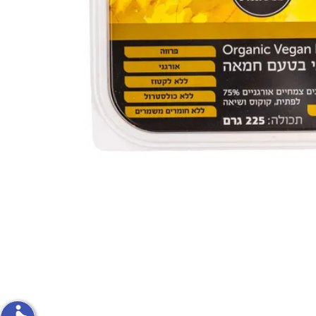
פירות וירקות
ון
על האש