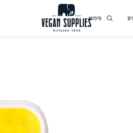
ים
חיפוש
גבינות טבעוניות
טופו
חלב ושמנ