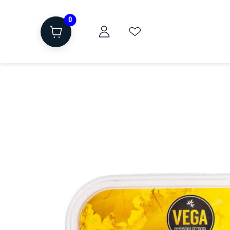
0
ת
שוקולד, חטיפים, חלבון