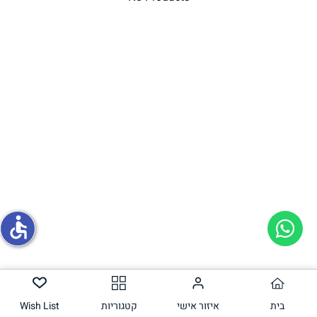
תחליפי ביצה
גבינות טבעוניות
accessible
בית
איזור אישי
קטגוריות
Wish List