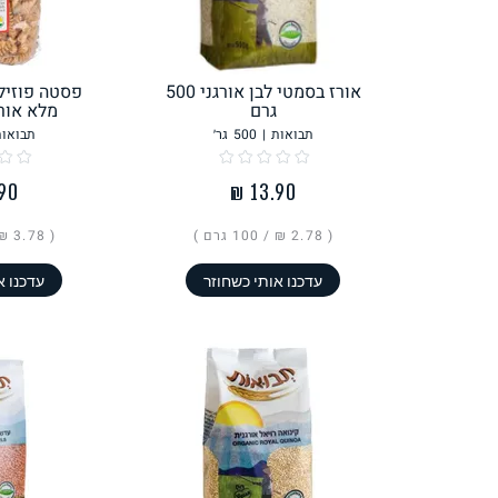
לחם, עוגות, מאפים
גלידות טבעוניות
אורז בסמטי לבן אורגני 500
פסטה פוזיל
גרם
מלא אורגני 00
תבואות
|
500
גר׳
תבואות
ממרחים ורטבים
גיפט קארד
( ‏2.78 ₪ /
100 גרם
)
( ‏3.78 ₪ /
עדכנו אותי כשחוזר
עדכנו א
איטלקי
אסייתי