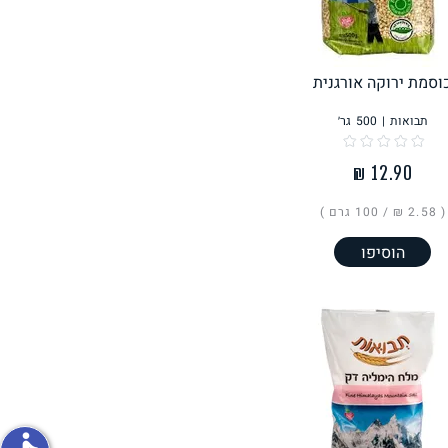
פירות וירקות
וסמת ירוקה אורגנית
תבואות
|
500
גר׳
ון
על האש
( ‏2.58 ₪ /
100 גרם
)
הוסיפו