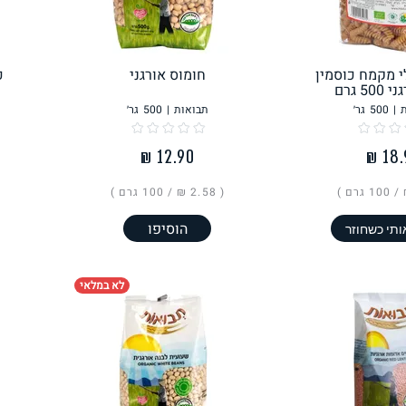
פסטה, אטריות וקטניות
תבשילים ומרקים
מזווה
י מקמח כוסמין
חומוס אורגני
כ
5 גרם
|
500
גר׳
תבואות
|
500
גר׳
מבצעים
ללא גלוטן
עשיר בחלב
100 גרם
)
( ‏2.58 ₪ /
100 גרם
)
הוסיפו
ותי כשחוזר
לא במלאי
אפייה טבעונית
שניצל ונאגטס שכולנו
KETO
אוהבים