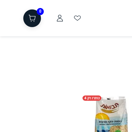
0
ת
שוקולד, חטיפים, חלבון
נותרו רק 4