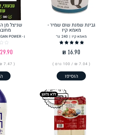
לחם, עוגות, מאפים
גלידות טבעוניות
גבינת שמנת שום שמיר -
שניצל מן הצ
מאמא קיו
מחובר
מאמא קיו
|
240
גר׳
מחוברים לחיים - THE PROPER MEAT - VEGAN POWER
‏29.90 ₪
ממרחים ורטבים
גיפט קארד
( ‏7.04 ₪ /
100 גרם
)
( ‏7.47 ₪ /
הוסיפו
הו
ללא גלוטן
איטלקי
אסייתי