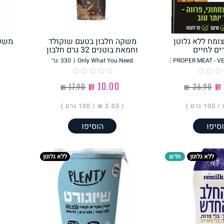
פסטה, אטריות וקטניות
תבשילים ומרקים
מזווה
ומח ללא גלוטן
משקה חלבון בטעם שוקולד
משקה
ים לחיים
וחמאת בוטנים 32 גרם חלבון
|
400
גר׳
Only What You Need
|
330
גר׳
‏10.00 ₪
מבצעים
ללא גלוטן
עשיר בחלב
100 גרם
)
( ‏3.03 ₪ /
100 גרם
)
סיפו
הוסיפו
ללא גלוטן
חדש
ללא גלוטן
אפייה טבעונית
שניצל ונאגטס שכולנו
KETO
אוהבים