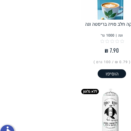
פירות וירקות
 חלב סויה בריסטה וגה
וגה
|
1000
גר׳
ון
על האש
( ‏0.79 ₪ /
100 גרם
)
הוסיפו
ללא גלוטן