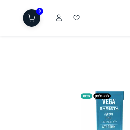
0
ת
שוקולד, חטיפים, חלבון
ללא גלוטן
חדש