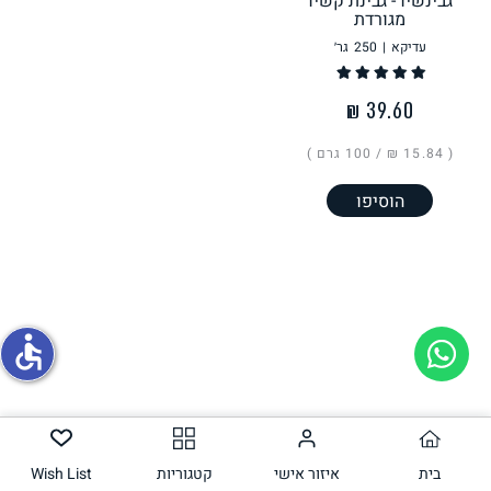
גבינשיו - גבינת קשיו
מגורדת
עדיקא
|
250
גר׳
תחליפי ביצה
( ‏15.84 ₪ /
100 גרם
)
הוסיפו
גבינות טבעוניות
accessible
בית
איזור אישי
קטגוריות
Wish List