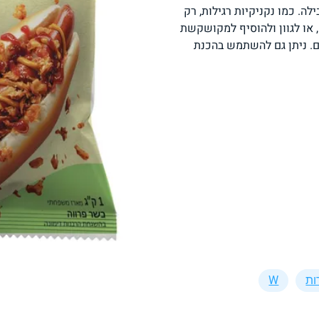
ל קילו, כ20-22נקניקיות בחבילה. כמו נקניקיות רגילות, רק
פסטה, אטריות וקטניות
תבשילים ומרקים
מזווה
, או לגוון ולהוסיף למקושקשת
ם. ניתן גם להשתמש בהכנת
מבצעים
ללא גלוטן
עשיר בחלב
אפייה טבעונית
שניצל ונאגטס שכולנו
KETO
אוהבים
ות
W