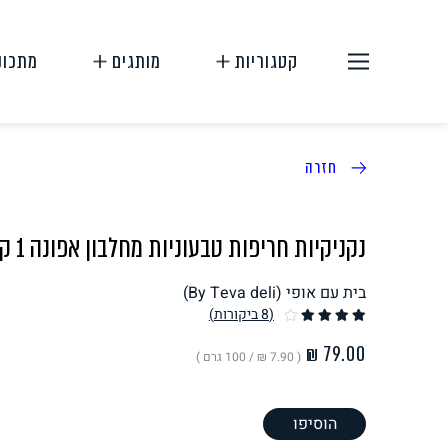
קטגוריות
מותגים
מתכונ
חזרה
נקניקיות חריפות טבעוניות מחלבון אפונה 1 קילו
בית עם אופי (By Teva deli)
תחליפי בשר
תחליפי ביצה
(8
ביקורות
)
( ‏7.90 ₪ /
100 גרם
)
הוסיפו