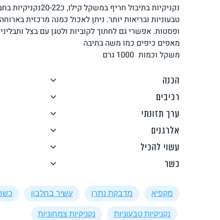
נקניקיות בתיבול חריף במשק
לחם, עוגות, מאפים
גלידות טבעוניות
טבעוניות ובריאות יותר. ניתן לאכול כמנה מרכזית בארוחה
ופסטות. אפשרי גם לחתוך לקוביות ולטגן עם בצל ותבליני
מאפים כיפים כמו משה בתיבה
משקל וכמות
1000
גרם
הכנה
רכיבים
ממרחים ורטבים
גיפט קארד
ערך תזונתי
אלרגנים
עשוי להכיל
כשר
איטלקי
אסייתי
מקפיא
מדבקת נתרן
עשיר בחלבון
כשר
נקניקיות טבעוניות
נקניקיות צמחוניות