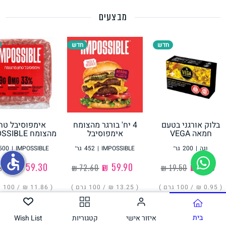
מבצעים
תחליפי ביצה
חדש
חדש
בלוק אורגני בטעם
4 יח' בורגר מהצומח
אימפוסיבל טחו
גבינות טבעוניות
חמאה VEGA
אימפוסיבל
מהצומח IMPOSSIBLE
IMPOSSIBLE
וגה
|
200
גר׳
IMPOSSIBLE
|
452
גר׳
IMPOSSIBLE
|
500
accessible
‏1.90 ₪
‏59.90 ₪
‏59.30 ₪
( ‏0.95 ₪ /
100 גרם
)
( ‏13.25 ₪ /
100 גרם
)
( ‏11.86 ₪ /
100 גרם
הוסיפו
הוסיפו
הוסיפו
בית
איזור אישי
קטגוריות
Wish List