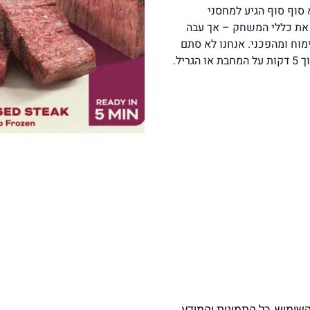
 סוף סוף הגיע למחסני
פסטה, אטריות וקטניות
תבשילים ומרקים
מזווה
 את כללי המשחק – אך עבה
ימוח ומהפכני. אנחנו לא סתם
יל.
מבצעים
ללא גלוטן
עשיר בחלב
אפייה טבעונית
שניצל ונאגטס שכולנו
KETO
אוהבים
השימוש. כל התמונות והמידע