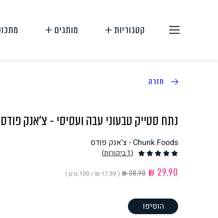
קטגוריות
מותגים
מתכונ
חזרה
נתח סטייק טבעוני עבה ועסיסי - צ'אנק פודס
Chunk Foods - צ'אנק פודס
תחליפי בשר
תחליפי ביצה
(1
ביקורות
)
( ‏17.59 ₪ /
100 גרם
)
הוסיפו