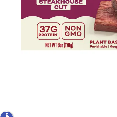
פירות וירקות
ון
על האש