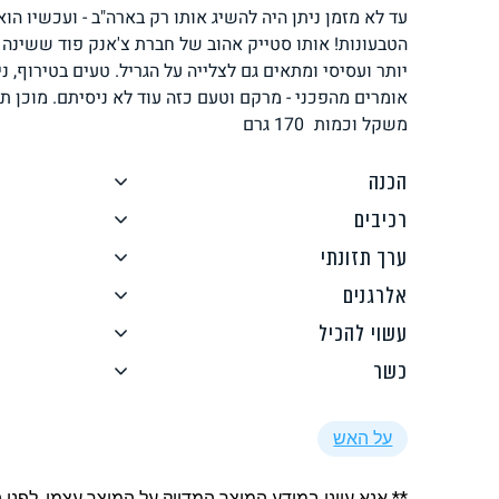
עד לא מזמן ניתן היה להשיג אותו רק בארה"ב - ועכשיו הוא
לחם, עוגות, מאפים
גלידות טבעוניות
הטבעונות! אותו סטייק אהוב של חברת צ'אנק פוד ששינה
יותר ועסיסי ומתאים גם לצלייה על הגריל. טעים בטירוף, נ
אומרים מהפכני - מרקם וטעם כזה עוד לא ניסיתם. מוכן תוך 5 דקות על המחבת או הגר
משקל וכמות
170
גרם
הכנה
רכיבים
ממרחים ורטבים
גיפט קארד
ערך תזונתי
אלרגנים
עשוי להכיל
כשר
איטלקי
אסייתי
על האש
** אנא עיינו במידע המוצר המדויק על המוצר עצמו, לפני 