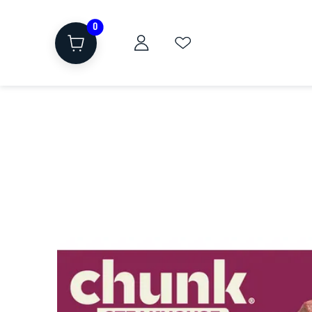
0
ת
שוקולד, חטיפים, חלבון