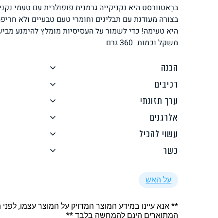
ברָאטווּרסט היא נקניקייה גרמנית פופולרית עם טעמי נקנ
לחם, עוגות, מאפים
גלידות טבעוניות
בצורה מעודנת עם תבלינים וחומרי טעם טבעיים ולא חריפ
היא טעימה! כדי לשמור על העסיסיות מומלץ להימנע מביש
משקל וכמות
360
גרם
הכנה
רכיבים
ממרחים ורטבים
גיפט קארד
ערך תזונתי
אלרגנים
עשוי להכיל
כשר
איטלקי
אסייתי
על האש
** אנא עיינו במידע המוצר המדויק על המוצר עצמו, לפני 
המתוארים הינם להמחשה בלבד **