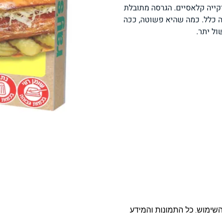
יקייה קלאסיים. הגרסה מתובלת
פסטה, אטריות וקטניות
תבשילים ומרקים
מזווה
ה כלל. כמה שהיא פשוטה, ככה
ול יתר.
מבצעים
ללא גלוטן
עשיר בחלב
אפייה טבעונית
שניצל ונאגטס שכולנו
KETO
אוהבים
השימוש. כל התמונות והמידע