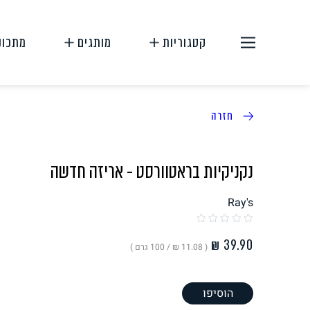
קטגוריות
מותגים
מתכונ
חזרה
נקניקיות בראטוורסט - אריזה חדשה
Ray's
תחליפי בשר
תחליפי ביצה
( ‏11.08 ₪ /
100 גרם
)
הוסיפו