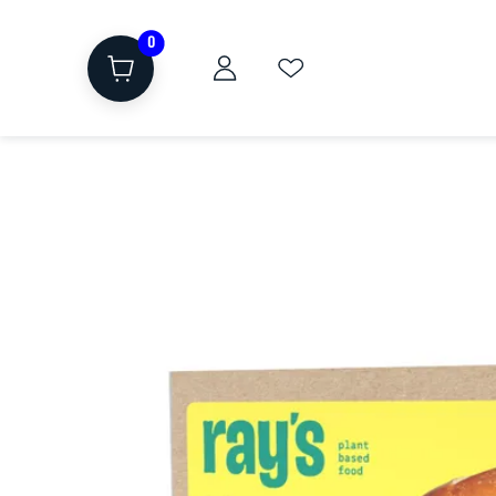
0
ת
שוקולד, חטיפים, חלבון