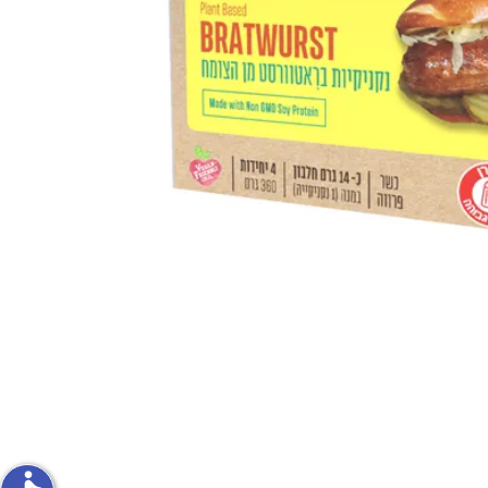
פירות וירקות
ון
על האש