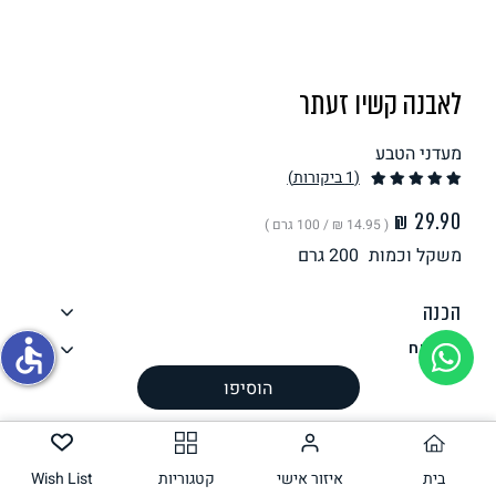
תחליפי ביצה
לאבנה קשיו זעתר
מעדני הטבע
(1
ביקורות
)
( ‏14.95 ₪ /
100 גרם
)
משקל וכמות
200
גרם
גבינות טבעוניות
הכנה
accessible
רכיבים
ערך תזונתי
הוסיפו
אלרגנים
עשוי להכיל
בית
איזור אישי
קטגוריות
Wish List