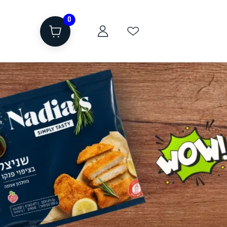
0
ת
שוקולד, חטיפים, חלבון