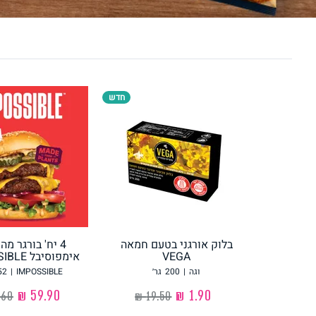
לחם, עוגות, מאפים
גלידות טבעוניות
חדש
ממרחים ורטבים
גיפט קארד
בלוק אורגני בטעם חמאה
4 יח' בורגר מ
VEGA
אימפוסיבל IMPOSSIBLE
איטלקי
אסייתי
וגה
|
200
גר׳
IMPOSSIBLE
|
52
‏1.90 ₪
‏59.90 ₪