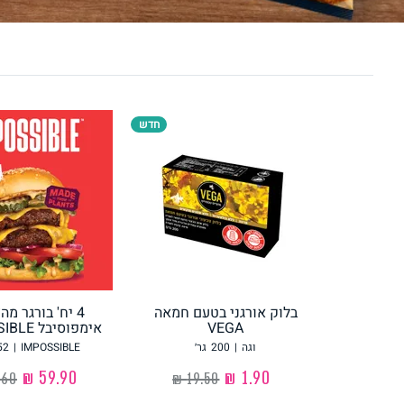
לחם, עוגות, מאפים
גלידות טבעוניות
חדש
ממרחים ורטבים
גיפט קארד
בלוק אורגני בטעם חמאה
4 יח' בורגר מ
VEGA
אימפוסיבל IMPOSSIBLE
איטלקי
אסייתי
וגה
|
200
גר׳
IMPOSSIBLE
|
52
‏1.90 ₪
‏59.90 ₪