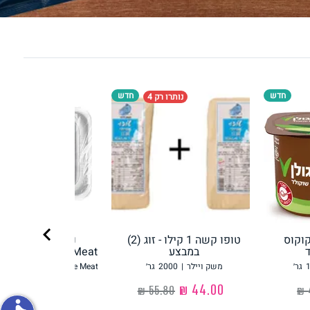
פירות וירקות
חדש
חדש
נותרו רק 4
ון
על האש
chevron_right
קוקוס
טופו קשה 1 קילו - זוג (2)
נתח סטייק מהצו
במבצע
Redefine Meat רידיפיין מיט
גר׳
משק ויילר
|
2000
גר׳
Redefine Meat רידיפיין מיט
‏44.00 ₪
‏36.90 ₪