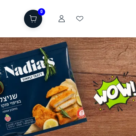
0
ת
שוקולד, חטיפים, חלבון