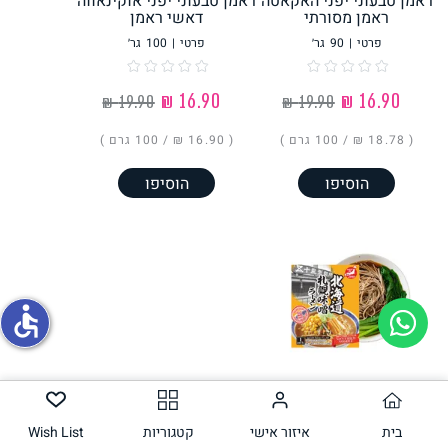
ראמן טבעוני יפני האקאטה
ראמן טבעוני יפני אוקינאווה
ראמן מסורתי
דאשי ראמן
פרטי
|
90
גר׳
פרטי
|
100
גר׳
תחליפי ביצה
‏16.90 ₪
‏16.90 ₪
( ‏18.78 ₪ /
100 גרם
)
( ‏16.90 ₪ /
100 גרם
)
הוסיפו
הוסיפו
גבינות טבעוניות
accessible
ראמן טבעוני יפני סאפורו
מיסו
בית
איזור אישי
קטגוריות
Wish List
פרטי
|
100
גר׳