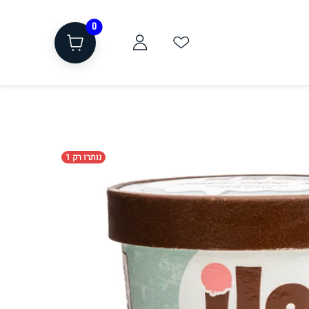
0
נותרו רק 1
ת
שוקולד, חטיפים, חלבון