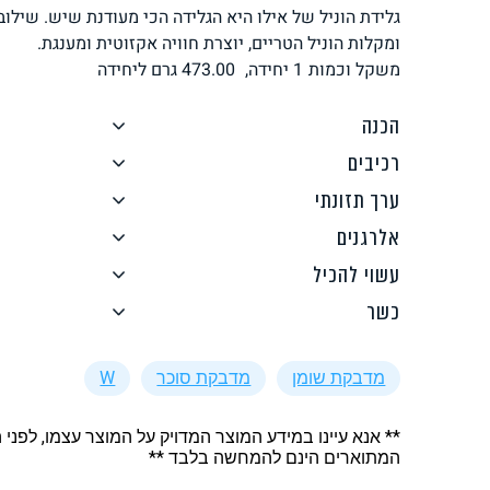
גלידת הוניל של אילו היא הגלידה הכי מעודנת שיש. שילו
לחם, עוגות, מאפים
גלידות טבעוניות
ומקלות הוניל הטריים, יוצרת חוויה אקזוטית ומענגת.
משקל וכמות
1 יחידה,
473.00
גרם ליחידה
הכנה
רכיבים
ערך תזונתי
ממרחים ורטבים
גיפט קארד
אלרגנים
עשוי להכיל
כשר
מדבקת שומן
מדבקת סוכר
W
איטלקי
אסייתי
** אנא עיינו במידע המוצר המדויק על המוצר עצמו, לפני 
המתוארים הינם להמחשה בלבד **