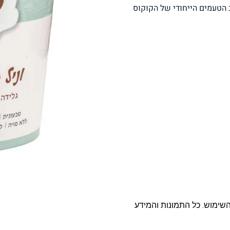
ב הטעמים הייחודי של הקוקוס
פסטה, אטריות וקטניות
תבשילים ומרקים
מזווה
מבצעים
ללא גלוטן
עשיר בחלב
אפייה טבעונית
שניצל ונאגטס שכולנו
KETO
אוהבים
השימוש. כל התמונות והמידע