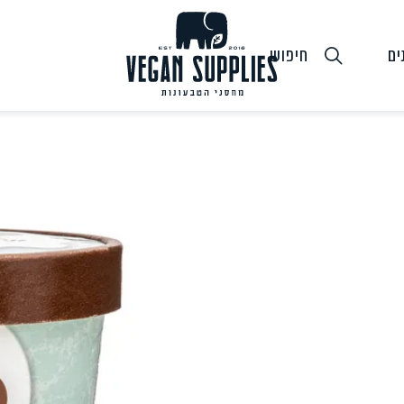
ים
חיפוש
גבינות טבעוניות
טופו
חלב ושמנ