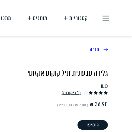
קטגוריות
מותגים
מתכונ
חזרה
גלידה טבעונית וניל קוקוס אקזוטי
ILO
תחליפי בשר
תחליפי ביצה
(1
ביקורות
)
( ‏7.80 ₪ /
100 גרם
)
הוסיפו