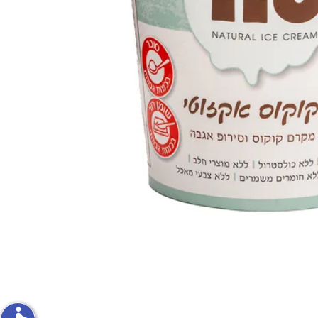
פירות וירקות
ון
על האש