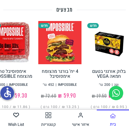
מבצעים
תחליפי ביצה
חדש
חדש
בלוק אורגני בטעם
4 יח' בורגר מהצומח
אימפוסיבל טחו
גבינות טבעוניות
חמאה VEGA
אימפוסיבל
מהצומח IMPOSSIBLE
IMPOSSIBLE
וגה
|
200
גר׳
IMPOSSIBLE
|
452
גר׳
IMPOSSIBLE
|
500
accessible
‏1.90 ₪
‏59.90 ₪
‏59.30 ₪
( ‏0.95 ₪ /
100 גרם
)
( ‏13.25 ₪ /
100 גרם
)
( ‏11.86 ₪ /
100 גרם
הוסיפו
הוסיפו
הוסיפו
בית
איזור אישי
קטגוריות
Wish List