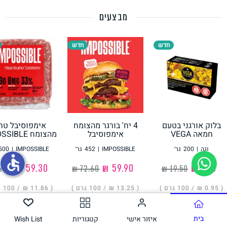
מבצעים
תחליפי ביצה
חדש
חדש
בלוק אורגני בטעם
4 יח' בורגר מהצומח
אימפוסיבל טחו
גבינות טבעוניות
חמאה VEGA
אימפוסיבל
מהצומח IMPOSSIBLE
IMPOSSIBLE
וגה
|
200
גר׳
IMPOSSIBLE
|
452
גר׳
IMPOSSIBLE
|
500
accessible
‏1.90 ₪
‏59.90 ₪
‏59.30 ₪
( ‏0.95 ₪ /
100 גרם
)
( ‏13.25 ₪ /
100 גרם
)
( ‏11.86 ₪ /
100 גרם
הוסיפו
הוסיפו
הוסיפו
בית
איזור אישי
קטגוריות
Wish List