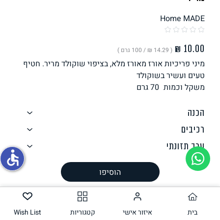
Home MADE
תחליפי ביצה
( ‏14.29 ₪ /
100 גרם
)
מיני פריכיות אורז מאורז מלא, בציפוי שוקולד מריר. חטיף
טעים ועשיר בשוקולד
משקל וכמות
70
גרם
הכנה
גבינות טבעוניות
רכיבים
ערך תזונתי
accessible
אלרגנים
הוסיפו
עשוי להכיל
כשר
בית
איזור אישי
קטגוריות
Wish List