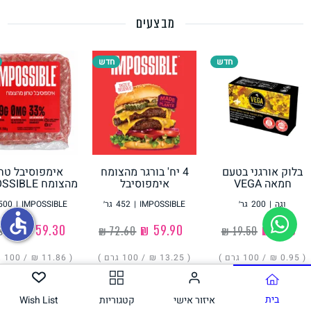
מבצעים
תחליפי ביצה
חדש
חדש
בלוק אורגני בטעם
4 יח' בורגר מהצומח
אימפוסיבל טחו
גבינות טבעוניות
חמאה VEGA
אימפוסיבל
מהצומח IMPOSSIBLE
IMPOSSIBLE
וגה
|
200
גר׳
IMPOSSIBLE
|
452
גר׳
IMPOSSIBLE
|
500
accessible
‏1.90 ₪
‏59.90 ₪
‏59.30 ₪
( ‏0.95 ₪ /
100 גרם
)
( ‏13.25 ₪ /
100 גרם
)
( ‏11.86 ₪ /
100 גרם
הוסיפו
הוסיפו
הוסיפו
בית
איזור אישי
קטגוריות
Wish List