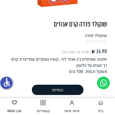
תחליפי ביצה
שוקולד פנדה קרם אגוזים
שוקולד פנדה
( ‏16.90 ₪ /
100 גרם
)
חתונה שמימית בין אגוזי לוז , קשיו ושקדים שמייצרת קרם
גבינות טבעוניות
רך ונעים על הלשון
משקל וכמות
100
גרם
accessible
הכנה
הוסיפו
רכיבים
ערך תזונתי
אלרגנים
בית
איזור אישי
קטגוריות
Wish List