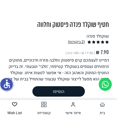
תחליפי ביצה
חטיף שוקלד פנדה פיסטוק וחלווה
שוקולד פנדה
(2
ביקורות
)
( ‏17.56 ₪ /
100 גרם
)
דמיינו לעצמכם קרם פיסטוק וחלבה מזרח תיכוניים, מתוקים
גבינות טבעוניות
ונימוחים נעטפים בשוקולד קטיפתי, 'חלבי' וטבעוני. זה בדיוק
החטיף המתוק והאהוב הזה - אי אפשר לטעות איתו. שוקולד
פנדה הוא מפעל לייצור שוקולד טבעוני שהתחיל בבית של זוג
accessible
מקסים שאהב כל כך שוקולד שהחליט ללמוד ולחקור עד
הוסיפו
שנוצר ונרקח המתכון המושלם לשוקולד חלב טבעוני ומפנק.
מוצר כחול לבן, איכותי, טוב לסביבה וטוב לבעלי החיים.
באתר שלנו תמצאו את כל המבחר של הפנדות על כל טעמיו,
צבעיו ומרקמיו. ספרו לנו מה חשבתם בביקורות כאן למטה
בית
איזור אישי
קטגוריות
Wish List
משקל וכמות
1 יחידה,
45.00
גרם ליחידה