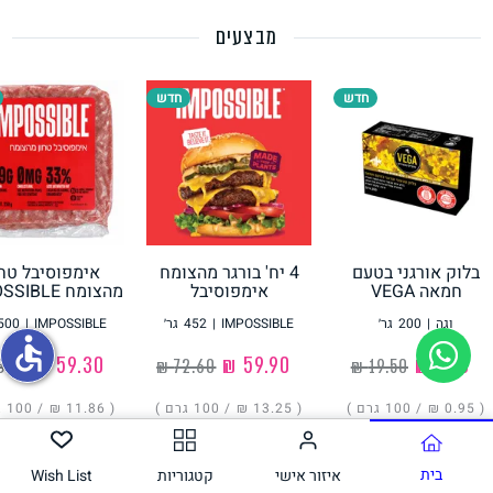
מבצעים
תחליפי ביצה
חדש
חדש
בלוק אורגני בטעם
4 יח' בורגר מהצומח
אימפוסיבל טחו
גבינות טבעוניות
חמאה VEGA
אימפוסיבל
מהצומח IMPOSSIBLE
IMPOSSIBLE
וגה
|
200
גר׳
IMPOSSIBLE
|
452
גר׳
IMPOSSIBLE
|
500
accessible
‏1.90 ₪
‏59.90 ₪
‏59.30 ₪
( ‏0.95 ₪ /
100 גרם
)
( ‏13.25 ₪ /
100 גרם
)
( ‏11.86 ₪ /
100 גרם
הוסיפו
הוסיפו
הוסיפו
בית
איזור אישי
קטגוריות
Wish List