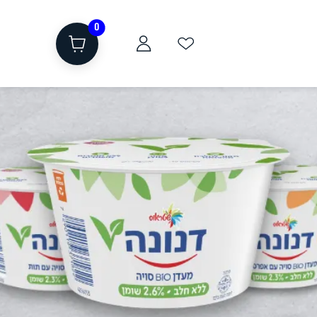
0
ת
שוקולד, חטיפים, חלבון