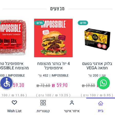
מבצעים
תחליפי ביצה
חדש
חדש
בלוק אורגני בטעם
4 יח' בורגר מהצומח
אימפוסיבל טחו
גבינות טבעוניות
חמאה VEGA
אימפוסיבל
מהצומח IMPOSSIBLE
IMPOSSIBLE
וגה
|
200
גר׳
IMPOSSIBLE
|
452
גר׳
IMPOSSIBLE
|
500
accessible
‏1.90 ₪
‏59.90 ₪
‏59.30 ₪
( ‏0.95 ₪ /
100 גרם
)
( ‏13.25 ₪ /
100 גרם
)
( ‏11.86 ₪ /
100 גרם
הוסיפו
הוסיפו
הוסיפו
בית
איזור אישי
קטגוריות
Wish List