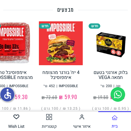
מבצעים
תחליפי ביצה
חדש
חדש
בלוק אורגני בטעם
4 יח' בורגר מהצומח
אימפוסיבל טחו
גבינות טבעוניות
חמאה VEGA
אימפוסיבל
מהצומח IMPOSSIBLE
IMPOSSIBLE
וגה
|
200
גר׳
IMPOSSIBLE
|
452
גר׳
IMPOSSIBLE
|
500
accessible
‏1.90 ₪
‏59.90 ₪
‏59.30 ₪
( ‏0.95 ₪ /
100 גרם
)
( ‏13.25 ₪ /
100 גרם
)
( ‏11.86 ₪ /
100 גרם
הוסיפו
הוסיפו
הוסיפו
בית
איזור אישי
קטגוריות
Wish List