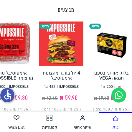
מבצעים
תחליפי ביצה
חדש
חדש
בלוק אורגני בטעם
4 יח' בורגר מהצומח
אימפוסיבל טחו
גבינות טבעוניות
חמאה VEGA
אימפוסיבל
מהצומח IMPOSSIBLE
IMPOSSIBLE
וגה
|
200
גר׳
IMPOSSIBLE
|
452
גר׳
IMPOSSIBLE
|
500
accessible
‏1.90 ₪
‏59.90 ₪
‏59.30 ₪
( ‏0.95 ₪ /
100 גרם
)
( ‏13.25 ₪ /
100 גרם
)
( ‏11.86 ₪ /
100 גרם
הוסיפו
הוסיפו
הוסיפו
בית
איזור אישי
קטגוריות
Wish List