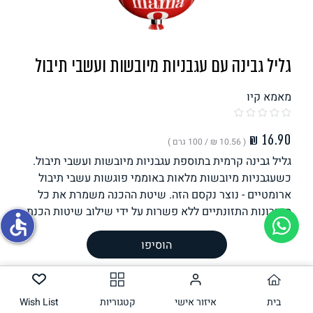
תחליפי ביצה
גליל גבינה עם עגבניות מיובשות ועשבי תיבול
מאמא קיו
( ‏10.56 ₪ /
100 גרם
)
גליל גבינה קרמית בתוספת עגבניות מיובשות ועשבי תיבול.
גבינות טבעוניות
כשעגבניות מיובשות מלאות באוממי פוגשות עשבי תיבול
ארומטיים - נוצר נקסם הזה. שיטת ההכנה משמרת את כל
היתרונות התזונתיים ללא פשרות על ידי שילוב שיטות הכנת
accessible
הגבינה המסורתיות בעולם הטבעוני. .
משקל וכמות
160
גרם
הוסיפו
הכנה
בית
רכיבים
איזור אישי
קטגוריות
Wish List