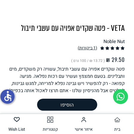
תחליפי ביצה
VETA - פטה שקדים אפויה עם עשבי תיבול
Noble Nut
(1
ביקורות
)
( ‏13.72 ₪ /
100 גרם
)
פטה שקדים אפויה עם עשבי תיבול, עשויה רק משקדים, מים
גבינות טבעוניות
ותבלינים. בטעם חמצמץ ועשיר עם רכות נפלאה. מגיעה
קפואה - רק להפשיר ויש גבינה נפלא למריחה, למגש גבינות,
לסלטים אבל מהניסיון שלנו - אתם תרצו לאכול אותה בכפית!
accessible
משקל וכמות
215
גרם
הוסיפו
הכנה
רכיבים
בית
איזור אישי
קטגוריות
Wish List
ערך תזונתי