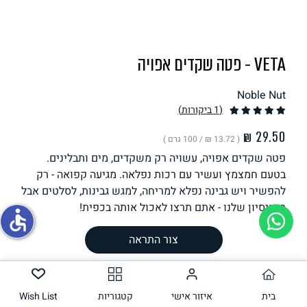
תחליפי ביצה
VETA - פטה שקדים אפויה
Noble Nut
(1
ביקורות
)
( ‏13.72 ₪ /
100 גרם
)
פטה שקדים אפויה, עשויה רק משקדים, מים ותבלינים.
גבינות טבעוניות
בטעם חמצמץ ועשיר עם רכות נפלאה. מגיעה קפואה - רק
להפשיר ויש גבינה נפלא למריחה, למגש גבינות, לסלטים אבל
מהניסיון שלנו - אתם תרצו לאכול אותה בכפית!
accessible
משקל וכמות
215
גרם
צור התראה
הכנה
רכיבים
בית
איזור אישי
קטגוריות
Wish List
ערך תזונתי