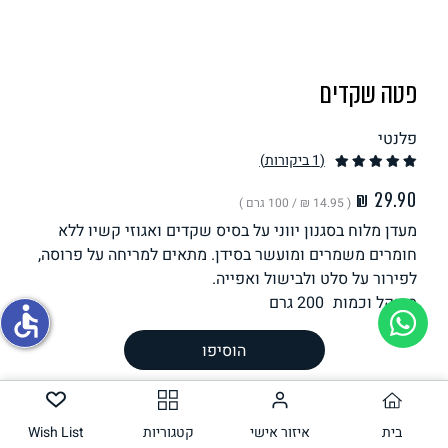
תחליפי ביצה
פטה שקדים
פלנטי
(1
ביקורות
)
( ‏14.95 ₪ /
100 גרם
)
מעדן מלוח בסגנון יווני על בסיס שקדים ואגוזי קשיו ללא
גבינות טבעוניות
חומרים משמרים ומועשר בסידן. מתאים למריחה על פרוסה,
לפירור על סלט ולבישול ואפייה.
משקל וכמות
200
גרם
accessible
הוסיפו
הכנה
רכיבים
ערך תזונתי
בית
איזור אישי
קטגוריות
Wish List