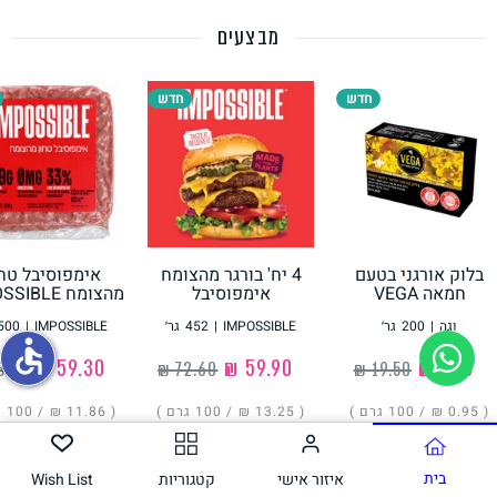
מבצעים
תחליפי ביצה
חדש
חדש
בלוק אורגני בטעם
4 יח' בורגר מהצומח
אימפוסיבל טחו
גבינות טבעוניות
חמאה VEGA
אימפוסיבל
מהצומח IMPOSSIBLE
IMPOSSIBLE
וגה
|
200
גר׳
IMPOSSIBLE
|
452
גר׳
IMPOSSIBLE
|
500
accessible
‏1.90 ₪
‏59.90 ₪
‏59.30 ₪
( ‏0.95 ₪ /
100 גרם
)
( ‏13.25 ₪ /
100 גרם
)
( ‏11.86 ₪ /
100 גרם
הוסיפו
הוסיפו
הוסיפו
בית
איזור אישי
קטגוריות
Wish List