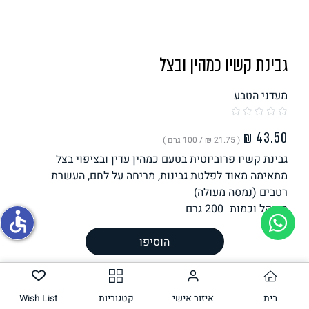
תחליפי ביצה
גבינת קשיו כמהין ובצל
מעדני הטבע
( ‏21.75 ₪ /
100 גרם
)
גבינת קשיו פרוביוטית בטעם כמהין עדין ובציפוי בצל
גבינות טבעוניות
מתאימה מאוד לפלטת גבינות, מריחה על לחם, העשרת
רטבים (נמסה מעולה)
משקל וכמות
200
גרם
accessible
הוסיפו
הכנה
רכיבים
ערך תזונתי
בית
איזור אישי
קטגוריות
Wish List