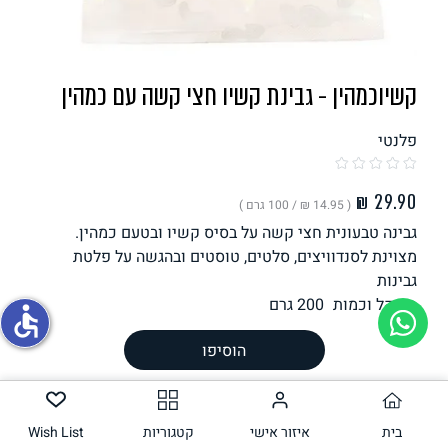
תחליפי ביצה
קשיוכמהין - גבינת קשיו חצי קשה עם כמהין
פלנטי
( ‏14.95 ₪ /
100 גרם
)
גבינה טבעונית חצי קשה על בסיס קשיו ובטעם כמהין.
גבינות טבעוניות
מצוינת לסנדוויצים, סלטים, טוסטים ובהגשה על פלטת
גבינות
משקל וכמות
200
גרם
accessible
הוסיפו
הכנה
רכיבים
ערך תזונתי
בית
איזור אישי
קטגוריות
Wish List