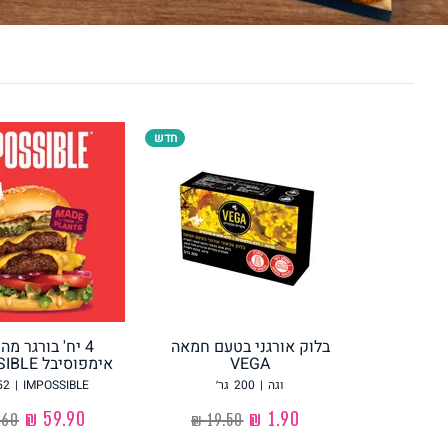
לחם, עוגות, מאפים
גלידות טבעוניות
חדש
ממרחים ורטבים
גיפט קארד
בלוק אורגני בטעם חמאה
4 יח' בורגר מ
VEGA
אימפוסיבל IMPOSSIBLE
איטלקי
אסייתי
וגה
|
200
גר׳
IMPOSSIBLE
|
52
‏1.90 ₪
‏59.90 ₪