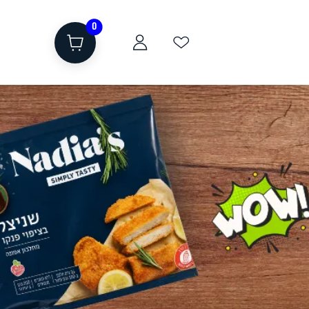
0
ת
שוקולד, חטיפים, חלבון