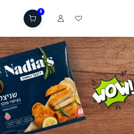
0
ת
שוקולד, חטיפים, חלבון