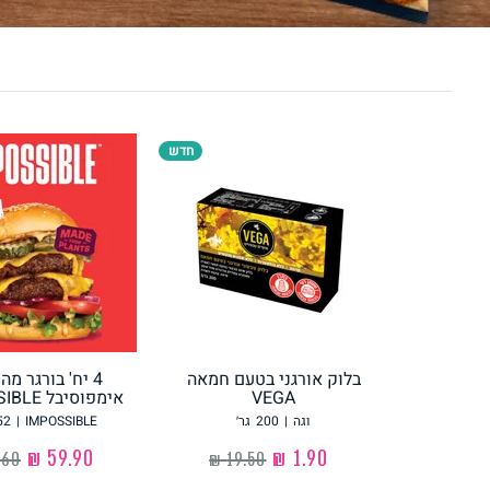
לחם, עוגות, מאפים
גלידות טבעוניות
חדש
ממרחים ורטבים
גיפט קארד
בלוק אורגני בטעם חמאה
4 יח' בורגר מ
VEGA
אימפוסיבל IMPOSSIBLE
איטלקי
אסייתי
וגה
|
200
גר׳
IMPOSSIBLE
|
52
‏1.90 ₪
‏59.90 ₪