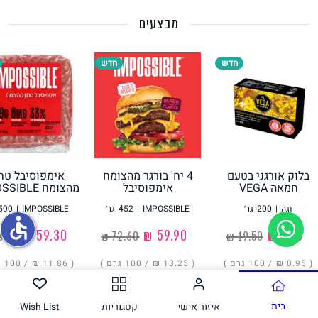
מבצעים
תחליפי ביצה
חדש
חדש
בלוק אורגני בטעם
4 יח' בורגר מהצומח
אימפוסיבל טחו
גבינות טבעוניות
חמאה VEGA
אימפוסיבל
מהצומח IMPOSSIBLE
IMPOSSIBLE
וגה
|
200
גר׳
IMPOSSIBLE
|
452
גר׳
IMPOSSIBLE
|
500
accessible
‏1.90 ₪
‏59.90 ₪
‏59.30 ₪
( ‏0.95 ₪ /
100 גרם
)
( ‏13.25 ₪ /
100 גרם
)
( ‏11.86 ₪ /
100 גרם
הוסיפו
הוסיפו
הוסיפו
בית
איזור אישי
קטגוריות
Wish List