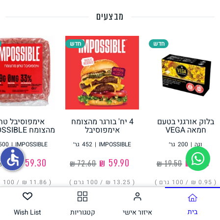
מבצעים
תחליפי ביצה
חדש
חדש
בלוק אורגני בטעם
4 יח' בורגר מהצומח
אימפוסיבל טחו
גבינות טבעוניות
חמאה VEGA
אימפוסיבל
מהצומח IMPOSSIBLE
IMPOSSIBLE
וגה
|
200
גר׳
IMPOSSIBLE
|
452
גר׳
IMPOSSIBLE
|
500
accessible
‏1.90 ₪
‏59.90 ₪
‏59.30 ₪
( ‏0.95 ₪ /
100 גרם
)
( ‏13.25 ₪ /
100 גרם
)
( ‏11.86 ₪ /
100 גרם
הוסיפו
הוסיפו
הוסיפו
בית
איזור אישי
קטגוריות
Wish List