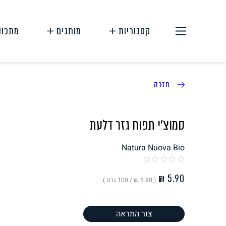
קטגוריות
מותגים
מתכונ
חזרה
סמוצ'י תפוח גזר דלעת
Natura Nuova Bio
תחליפי בשר
תחליפי ביצה
( ‏5.90 ₪ /
100 גרם
)
צור התראה