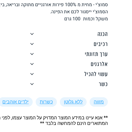
סמוצ'י - מחית מ 100% פירות אורגניים מתוקה ו
לחם, עוגות, מאפים
גלידות טבעוניות
הסמוצ'י ייסגור לכם את הפינה.
משקל וכמות
100
גרם
הכנה
רכיבים
ערך תזונתי
ממרחים ורטבים
גיפט קארד
אלרגנים
עשוי להכיל
כשר
מזווה
ללא גלוטן
כשרות
ילדים אוהבים
איטלקי
אסייתי
** אנא עיינו במידע המוצר המדויק על המוצר עצמו, לפני 
המתוארים הינם להמחשה בלבד **