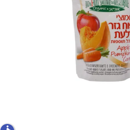
פירות וירקות
ון
על האש