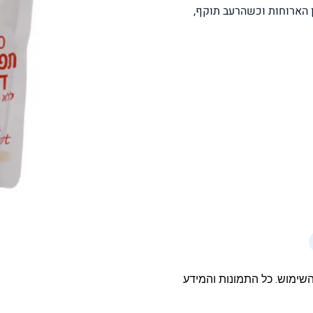
בריאה, בין הארוחות וכשהרעב תוקף,
פסטה, אטריות וקטניות
תבשילים ומרקים
מזווה
מבצעים
ללא גלוטן
עשיר בחלב
אפייה טבעונית
שניצל ונאגטס שכולנו
KETO
אוהבים
השימוש. כל התמונות והמידע