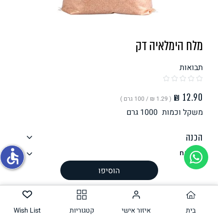
תחליפי ביצה
מלח הימלאיה דק
תבואות
( ‏1.29 ₪ /
100 גרם
)
משקל וכמות
1000
גרם
גבינות טבעוניות
הכנה
accessible
רכיבים
ערך תזונתי
הוסיפו
אלרגנים
עשוי להכיל
בית
איזור אישי
קטגוריות
Wish List