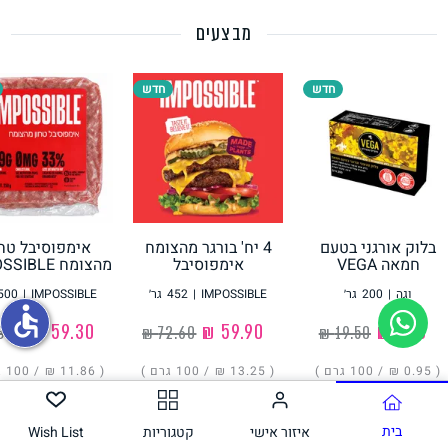
מבצעים
תחליפי ביצה
חדש
חדש
בלוק אורגני בטעם
4 יח' בורגר מהצומח
אימפוסיבל טחו
גבינות טבעוניות
חמאה VEGA
אימפוסיבל
מהצומח IMPOSSIBLE
IMPOSSIBLE
וגה
|
200
גר׳
IMPOSSIBLE
|
452
גר׳
IMPOSSIBLE
|
500
accessible
‏1.90 ₪
‏59.90 ₪
‏59.30 ₪
( ‏0.95 ₪ /
100 גרם
)
( ‏13.25 ₪ /
100 גרם
)
( ‏11.86 ₪ /
100 גרם
הוסיפו
הוסיפו
הוסיפו
בית
איזור אישי
קטגוריות
Wish List