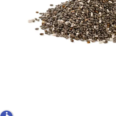
פירות וירקות
ון
על האש