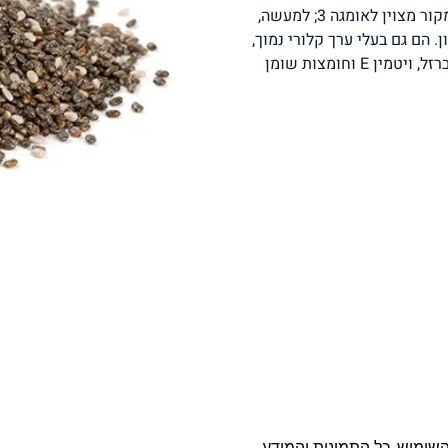
זרעי צ׳יה הם בין המזונות הבריאים ביותר בעולם, ומהווים מקור מצוין לאומגה 3; למעשה,
פסטה, אטריות וקטניות
תבשילים ומרקים
מזווה
מצות שומן אומגה 3 לגרם מסלמון. הם גם בעלי ערך קלורי נמוך,
טעונים בנוגדי חמצון, עשירים בסיבים תזונתיים, חלבונים, ברזל, ויטמין E וחומצות שומן
מבצעים
ללא גלוטן
עשיר בחלב
אפייה טבעונית
שניצל ונאגטס שכולנו
KETO
אוהבים
השימוש. כל התמונות והמידע