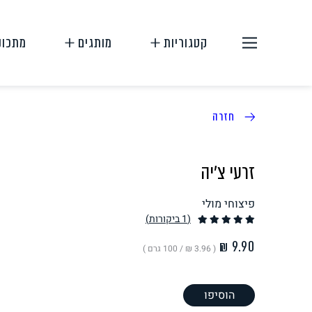
קטגוריות
מותגים
מתכונ
חזרה
זרעי צ'יה
פיצוחי מולי
תחליפי בשר
תחליפי ביצה
(1
ביקורות
)
( ‏3.96 ₪ /
100 גרם
)
הוסיפו