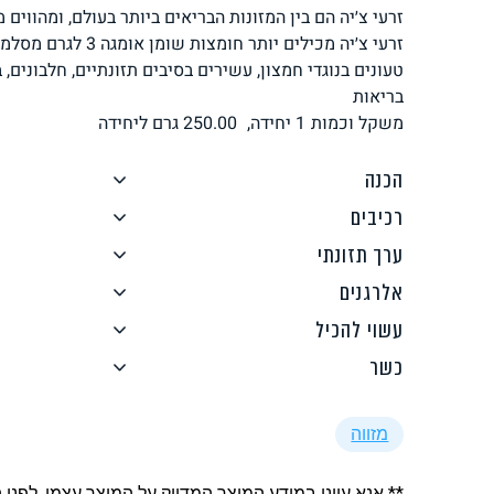
לחם, עוגות, מאפים
גלידות טבעוניות
זרעי צ׳יה מכילים יותר חו
בריאות
משקל וכמות
1 יחידה,
250.00
גרם ליחידה
הכנה
רכיבים
ממרחים ורטבים
גיפט קארד
ערך תזונתי
אלרגנים
עשוי להכיל
כשר
איטלקי
אסייתי
מזווה
** אנא עיינו במידע המוצר המדויק על המוצר עצמו, לפני 