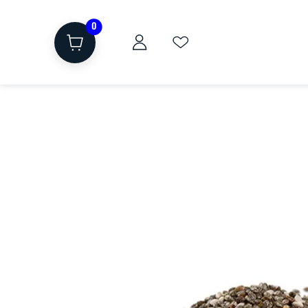
0
ת
שוקולד, חטיפים, חלבון