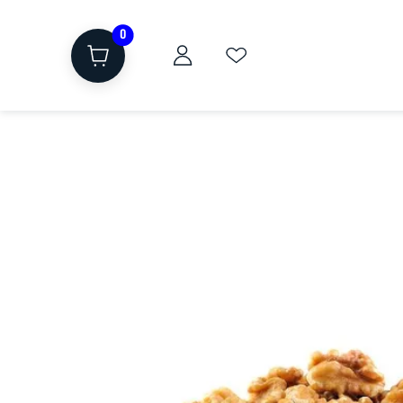
0
ת
שוקולד, חטיפים, חלבון