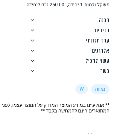
משקל וכמות
1 יחידה,
250.00
גרם ליחידה
לחם, עוגות, מאפים
גלידות טבעוניות
הכנה
רכיבים
ערך תזונתי
אלרגנים
ממרחים ורטבים
גיפט קארד
עשוי להכיל
כשר
מזווה
W
** אנא עיינו במידע המוצר המדויק על המוצר עצמו, לפני 
איטלקי
אסייתי
המתוארים הינם להמחשה בלבד **