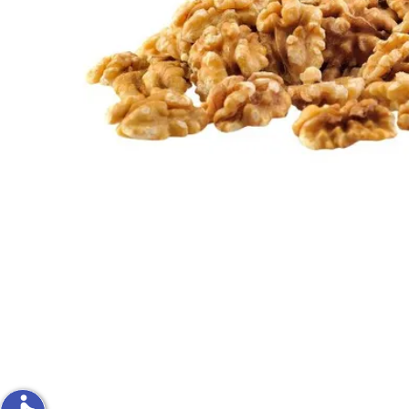
פירות וירקות
ון
על האש