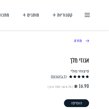
קטגוריות
מותגים
מתכונ
חזרה
אגוזי מלך
פיצוחי מולי
תחליפי בשר
תחליפי ביצה
(1
ביקורות
)
( ‏6.76 ₪ /
100 גרם
)
הוסיפו