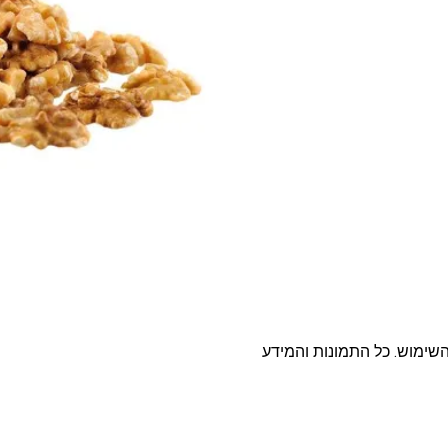
פסטה, אטריות וקטניות
תבשילים ומרקים
מזווה
מבצעים
ללא גלוטן
עשיר בחלב
השימוש. כל התמונות והמידע
אפייה טבעונית
שניצל ונאגטס שכולנו
KETO
אוהבים